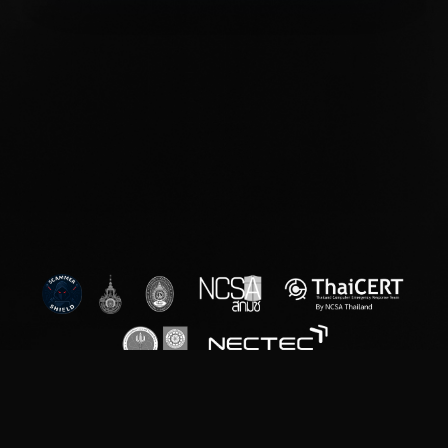
สงวนลิขสิทธิ์ © พ.ศ.2569 สํานักงานคณะกรรมการการรักษาความมั่นคงปลอดภัย
ไซเบอร์แห่งชาติ