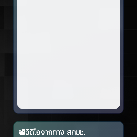
📽️วิดีโอจากทาง สกมช.